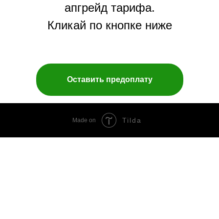
апгрейд тарифа.
Кликай по кнопке ниже
Оставить предоплату
Tilda
Made on