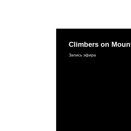
Climbers on Mount
Запись эфира